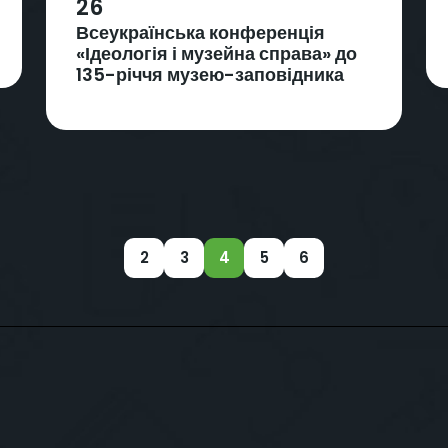
26
Всеукраїнська конференція
«Ідеологія і музейна справа» до
135-річчя музею-заповідника
2
3
4
5
6