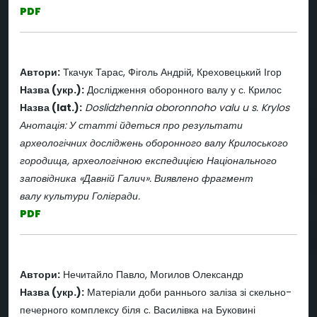
PDF
Автори:
Ткачук Тарас, Фіголь Андрій, Креховецький Ігор
Назва (укр.):
Дослідження оборонного валу у с. Крилос
Назва (lat.):
Doslidzhennia oboronnoho valu u s. Krylos
Анотація: У статті йдеться про результати
археологічних досліджень оборонного валу Крилоського
городища, археологічною експедицією Національного
заповідника «Давній Галич». Виявлено фрагмент
валу культури Голігради.
PDF
Автори:
Нечитайло Павло, Могилов Олександр
Назва (укр.):
Матеріали доби раннього заліза зі скельно-
печерного комплексу біля с. Василівка на Буковині