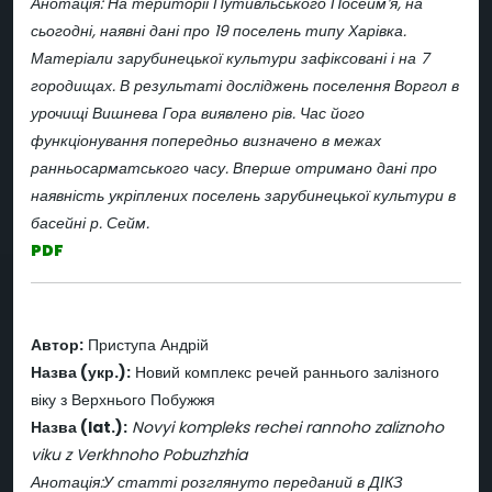
Анотація: На території Путивльського Посейм’я, на
сьогодні, наявні дані про 19 поселень типу Харівка.
Матеріали зарубинецької культури зафіксовані і на 7
городищах. В результаті досліджень поселення Воргол в
урочищі Вишнева Гора виявлено рів. Час його
функціонування попередньо визначено в межах
ранньосарматського часу. Вперше отримано дані про
наявність укріплених поселень зарубинецької культури в
басейні р. Сейм.
PDF
Автор:
Приступа Андрій
Назва (укр.):
Новий комплекс речей раннього залізного
віку з Верхнього Побужжя
Назва (lat.):
Novyi kompleks rechei rannoho zaliznoho
viku z Verkhnoho Pobuzhzhia
Анотація:У статті розглянуто переданий в ДІКЗ