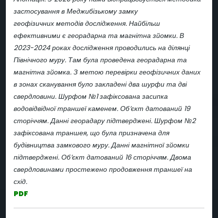
застосування в Меджибізькому замку
геофізичних методів дослідження. Найбільш
ефективними є георадарна та магнітна зйомки. В
2023-2024 роках дослідження проводились на ділянці
Північного муру. Там була проведена георадарна та
магнітна зйомка. З метою перевірки геофізичних даних
в зонах сканування було закладені два шурфи та дві
свердловини. Шурфом №1 зафіксована засипка
водовідвідної траншеї каменем. Об’єкт датований 19
сторіччям. Данні георадару підтверджені. Шурфом №2
зафіксована траншея, що була призначена для
будівництва замкового муру. Данні магнітної зйомки
підтверджені. Об’єкт датований 16 сторіччям. Двома
свердловинами простежено продовження траншеї на
схід.
PDF