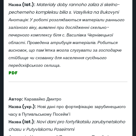
Назва (lat.):
Materialy doby rannoho zaliza zi skelno-
pecherneho kompleksu bilia s. Vasylivka na Bukovyni
Анотація: У роботі розглядаються матеріали раннього
залізного віку, виявлені при дослідженні скельно-
печерного комплексу біля с. Василівка Чернівецької
області. Проведена атрибуція матеріалів. Робиться
висновок, що пам’ятка могла слугувати за господарче
стійбище чи схованку для населення сусіднього
передскіфського селища.
PDF
Автор:
Каравайко Дмитро
Назва (укр.):
Нові дані про фортифікацію зарубинецького
часу в Путивльському Посейм’ї
Назва (lat.):
Novi dani pro fortyfikatsiiu zarubynetskoho
chasu v Putyvlskomu Poseimmi