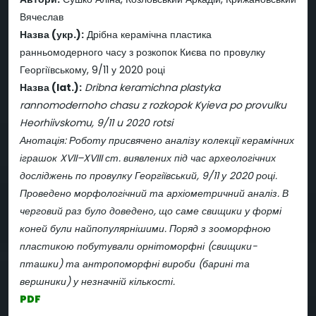
Вячеслав
Назва (укр.):
Дрібна керамічна пластика
ранньомодерного часу з розкопок Києва по провулку
Георгіївському, 9/11 у 2020 році
Назва (lat.):
Dribna keramichna plastyka
rannomodernoho chasu z rozkopok Kyieva po provulku
Heorhiivskomu, 9/11 u 2020 rotsi
Анотація: Роботу присвячено аналізу колекції керамічних
іграшок XVII–XVIII ст. виявлених під час археологічних
досліджень по провулку Георгіївський, 9/11 у 2020 році.
Проведено морфологічний та архіометричний аналіз. В
черговий раз було доведено, що саме свищики у формі
коней були найпопулярнішими. Поряд з зооморфною
пластикою побутували орнітоморфні (свищики-
пташки) та антропоморфні вироби (барині та
вершники) у незначній кількості.
PDF