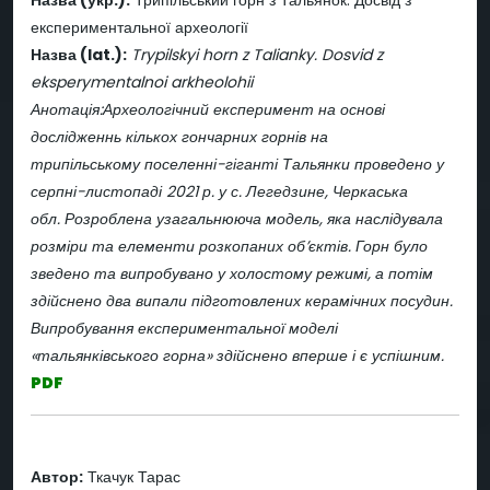
експериментальної археології
Назва (lat.):
Trypilskyi horn z Talianky. Dosvid z
eksperymentalnoi arkheolohii
Анотація:Археологічний експеримент на основі
дослідженнь кількох гончарних горнів на
трипільському поселенні-гіганті Тальянки проведено у
серпні-листопаді 2021 р. у с. Легедзине, Черкаська
обл. Розроблена узагальнююча модель, яка наслідувала
розміри та елементи розкопаних об’єктів. Горн було
зведено та випробувано у холостому режимі, а потім
здійснено два випали підготовлених керамічних посудин.
Випробування експериментальної моделі
«тальянківського горна» здійснено вперше і є успішним.
PDF
Автор:
Ткачук Тарас