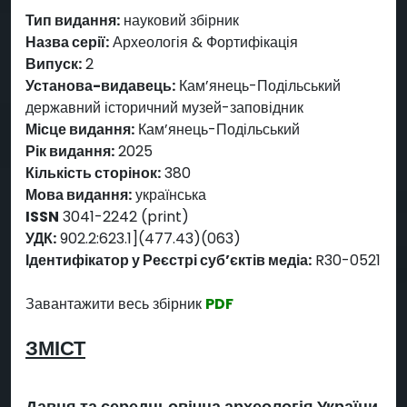
Тип видання:
науковий збірник
Назва серії:
Археологія & Фортифікація
Випуск:
2
Установа-видавець:
Кам’янець-Подільський
державний історичний музей-заповідник
Місце видання:
Кам’янець-Подільський
Рік видання:
2025
Кількість сторінок:
380
Мова видання:
українська
ISSN
3041-2242 (print)
УДК:
902.2:623.1](477.43)(063)
Ідентифікатор у Реєстрі суб’єктів медіа:
R30-0521
Завантажити весь збірник
PDF
ЗМІСТ
Давня та середньовічна археологія України