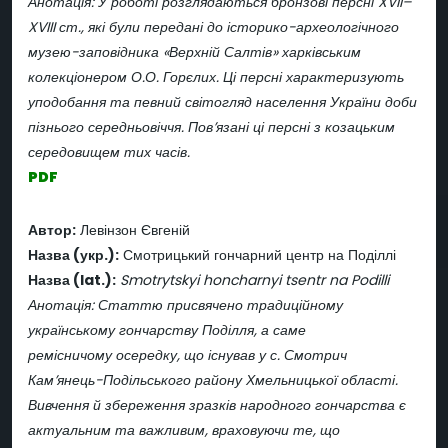
Анотація: У роботі розглядаються бронзові персні XVII–
XVIII ст., які були передані до історико-археологічного
музею-заповідника «Верхній Салтів» харківським
колекціонером О.О. Горєлих. Ці персні характеризують
уподобання та певний світогляд населення України доби
пізнього середньовіччя. Пов’язані ці персні з козацьким
середовищем тих часів.
PDF
Автор:
Левінзон Євгеній
Назва (укр.):
Смотрицький гончарний центр на Поділлі
Назва (lat.):
Smotrytskyi honcharnyi tsentr na Podilli
Анотація: Статтю присвячено традиційному
українському гончарству Поділля, а саме
ремісничому осередку, що існував у с. Смотрич
Кам’янець-Подільського району Хмельницької області.
Вивчення й збереження зразків народного гончарства є
актуальним та важливим, враховуючи те, що