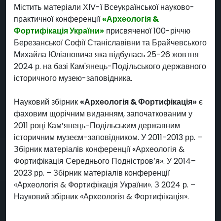
Містить матеріали ХІV-ї Всеукраїнської науково-
практичної конференції
«Археологія &
Фортифікація України»
присвяченої 100-річчю
Березанської Софії Станіславівни та Брайчевського
Михайла Юліановича яка відбулась 25-26 жовтня
2024 р. на базі Кам'янець-Подільського державного
історичного музею-заповідника.
Науковий збірник
«Археологія & Фортифікація»
є
фаховим щорічним виданням, започаткованим у
2011 році Кам’янець-Подільським державним
історичним музеєм-заповідником. У 2011-2013 рр. –
Збірник матеріалів конференції «Археологія &
Фортифікація Середнього Подністров’я». У 2014–
2023 рр. – Збірник матеріалів конференції
«Археологія & Фортифікація України». З 2024 р. –
Науковий збірник «Археологія & Фортифікація».