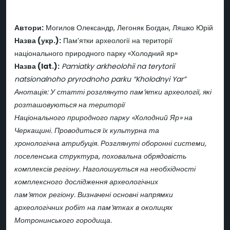
Автори:
Могилов Олександр, Легоняк Богдан, Ляшко Юрій
Назва (укр.):
Пам’ятки археології на території
національного природного парку «Холодний яр»
Назва (lat.):
Pamiatky arkheolohii na terytorii
natsionalnoho pryrodnoho parku “Kholodnyi Yar”
Анотація: У статті розглянуто пам’ятки археології, які
розташовуються на території
Національного природного парку «Холодний Яр» на
Черкащині. Проводиться їх культурна та
хронологічна атрибуція. Розглянуті оборонні системи,
поселенська структура, поховальна обрядовість
комплексів регіону. Наголошується на необхідності
комплексного дослідження археологічних
пам’яток регіону. Визначені основні напрямки
археологічних робіт на пам’ятках в околицях
Мотронинського городища.