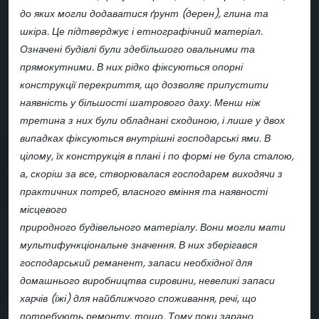
до яких могли додаватися ґрунт (дерен), глина та
шкіра. Це підтверджує і етнографічний матеріал.
Означені будівлі були здебільшого овальними та
прямокутними. В них рідко фіксуються опорні
конструкції перекриття, що дозволяє припустити
наявність у більшості шатрового даху. Менш ніж
третина з них були обладнані сходиною, і лише у двох
випадках фіксуються внутрішні господарські ями. В
цілому, їх конструкція в плані і по формі не була сталою,
а, скоріш за все, створювалася господарем виходячи з
практичних потреб, власного вміння та наявності
місцевого
природного будівельного матеріалу. Вони могли мати
мультифункціональне значення. В них зберігався
господарський реманент, запаси необхідної для
домашнього виробництва сировини, невеликі запаси
харчів (їжі) для найближчого споживання, речі, що
потребують ремонту, тощо. Тому поки зарано