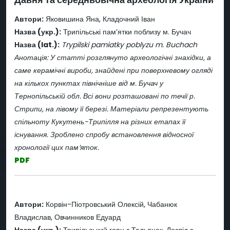
Автори:
Яковишина Яна, Кладочний Іван
Назва (укр.):
Трипільські пам’ятки поблизу м. Бучач
Назва (lat.):
Trypilski pamiatky poblyzu m. Buchach
Анотація: У статті розглянуто археологічні знахідки, а
саме керамічні вироби, знайдені при поверхневому огляді
на кількох пунктах північніше від м. Бучач у
Тернопільській обл. Всі вони розташовані по течії р.
Стрипи, на лівому її березі. Матеріали репрезентують
спільноту Кукутень-Трипілля на різних етапах її
існування. Зроблено спробу встановлення відносної
хронології цих пам’яток.
PDF
Автори:
Корвін-Піотровський Олексій, Чабанюк
Владислав, Овчинников Едуард
Назва (укр.):
Трипільський горн з Тальянок. Досвід з