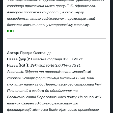
городища присвячена низка праць Г. Є. Афанасьєва.
Автором пропонованої роботи, в свою чергу,
проводиться аналіз зафіксованих параметрів, який
дозволяє виявити певну метрологічну систему.
PDF
Автор:
Прядко Олександр
Назва (укр.):
Биківська фортеця XVI—XVIII ст.
Назва (lat.):
Bykivska fortetsia XVI–XVIII st.
Анотація: Зібрано та проаналізовано маловідомі
сторінки історії фортифікації містечка Биків, який
спочатку належав до Переяславського староства Речі
Посполитої, а згодом до однойменної та
Басанської сотні Переяславського полку. На основі всіх
наявних джерел здійснено реконструкцію
фортифікацій містечка Биків. Крім цього проведеною