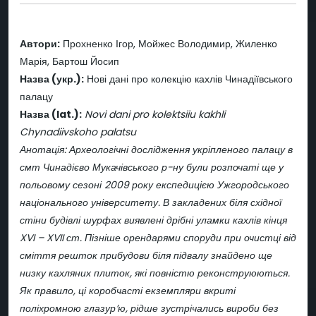
Автори:
Прохненко Ігор, Мойжес Володимир, Жиленко
Марія, Бартош Йосип
Назва (укр.):
Нові дані про колекцію кахлів Чинадіївського
палацу
Назва (lat.):
Novi dani pro kolektsiiu kakhli
Chynadiivskoho palatsu
Анотація: Археологічні дослідження укріпленого палацу в
смт Чинадієво Мукачівського р-ну були розпочаті ще у
польовому сезоні 2009 року експедицією Ужгородського
національного університету. В закладених біля східної
стіни будівлі шурфах виявлені дрібні уламки кахлів кінця
XVI – XVII ст. Пізніше орендарями споруди при очистці від
сміття решток прибудови біля підвалу знайдено ще
низку кахляних плиток, які повністю реконструюються.
Як правило, ці коробчасті екземпляри вкриті
поліхромною глазур’ю, рідше зустрічались вироби без