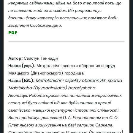
непрямим свідченнями, адже на його території поки що
не виявлено жодних знахідок. Він репрезентує
досить цікаву категорію поселенських пам’яток доби
заселення Слобожанщини.
PDF
Автор:
Свистун Геннадій
Назва (укр.):
Метрологічні аспекти оборонних споруд
Маяцького (Дивногірського) городища
Назва (lat.):
Metrolohichni aspekty oboronnykh sporud
Maiatskoho (Dyvnohirskoho) horodyshcha
Анотація: Робота присвячена питанням метрологічних
основ, які були втілені під час будівництва в ареалі
салтівсько-маяцької культурно-історичної спільності.
Вона продовжує розпочаті П. А. Раппопортом та С. О.
Плетньовою вишукування на базі залишок Саркела.
Фортифікаційним спорудам Маяцького (Дивногірського)