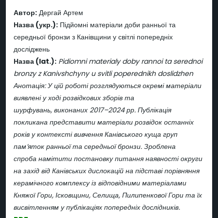
Автор:
Дергай Артем
Назва (укр.):
Підйомні матеріали доби ранньої та
середньої бронзи з Канівщини у світлі попередніх
досліджень
Назва (lat.):
Pidiomni materialy doby rannoi ta serednoi
bronzy z Kanivshchyny u svitli poperednikh doslidzhen
Анотація: У цій роботі розглядуються окремі матеріали
виявлені у ході розвідкових зборів та
шурфувань, виконаних 2017–2024 рр. Публікація
покликана представити матеріали розвідок останніх
років у контексті вивчення Канівського куща груп
пам’яток ранньої та середньої бронзи. Зроблена
спроба намітити постановку питання наявності округи
на захід від Канівських дислокацій на підставі порівняння
керамічного комплексу із відповідними матеріалами
Княжої Гори, Ісковщини, Селища, Пилипенкової Гори та їх
висвітленням у публікаціях попередніх дослідників.