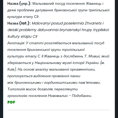
Назва (укр.):
Мальований посуд поселення Жванець і
деякі проблеми датування бринзенської групи трипільської
культури етапу CII
Назва (lat.):
Malovanyi posud poselennia Zhvanets i
deiaki problemy datuvannia brynzenskyi hrupy trypilskoi
kultury etapu CII
Анотація: У статті розглядається мальований посуд
поселення бринзенської групи трипільської
культури етапу С II Жванець з досліджень Т. Мовші, який
зберігається у Національному музеї історії України (м.
Київ). На основі аналізу мальованої орнаментики,
пропонується виділення проміжної ланки
між бринзенськими і гординештськими пам’ятками.
Типологія мисок дозволяє переглянути
хронологію поселення Новомалин - Подобанки.
PDF