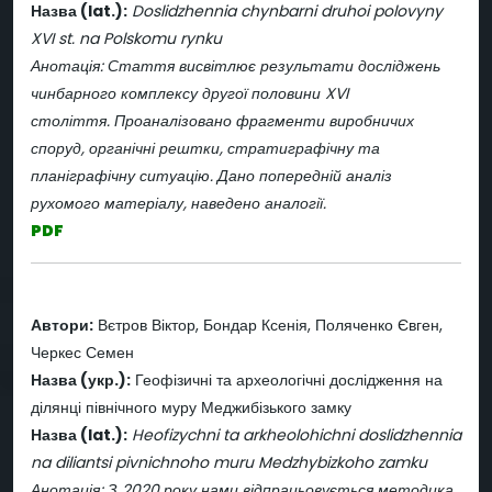
Назва (lat.):
Doslidzhennia chynbarni druhoi polovyny
XVI st. na Polskomu rynku
Анотація: Стаття висвітлює результати досліджень
чинбарного комплексу другої половини XVI
століття. Проаналізовано фрагменти виробничих
споруд, органічні рештки, стратиграфічну та
планіграфічну ситуацію. Дано попередній аналіз
рухомого матеріалу, наведено аналогії.
PDF
Автори:
Вєтров Віктор, Бондар Ксенія, Поляченко Євген,
Черкес Семен
Назва (укр.):
Геофізичні та археологічні дослідження на
ділянці північного муру Меджибізького замку
Назва (lat.):
Heofizychni ta arkheolohichni doslidzhennia
na diliantsi pivnichnoho muru Medzhybizkoho zamku
Анотація: З 2020 року нами відпрацьовується методика