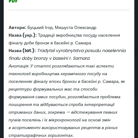
PDF
Автори:
Буцький Ігор, Мишуста Олександр
Назва (укр.):
Традиції виробництва посуду населення
фіналу доби бронзи в басейні р. Самара
Назва (lat.):
Tradytsii vyrobnytstva posudu naselennia
finalu doby bronzy v baseini r. Samara
Анотація: У статті розглядаються такі аспекти
технології виробництва керамічного посуду на
поселеннях фіналу епохи бронзи в басейні р. Самара, як
рецептури формувальних мас та способи
формування самих посудин, розглядається проблема
поширення та відбувається спроба інтерпретації
отриманих даних, зокрема — відстежування певних
пучків поселень і їх мікрохронології на основі змін
в асортименті використовуваних рецептів в різних
стратиграфічних горизонтах.