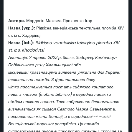
Автори:
Мордовін Максим, Прохненко Ігор
Назва (укр.):
Рідкісна венеціанська текстильна пломба XIV
ст. із с. Ходорівці
Назва (lat.):
Ridkisna venetsiiska tekstylna plomba XIV
st. iz s. Khodorivtsi
Анотація: У травні 2022 р. біля с. Ходорiвцi Кам’янець-
Подільського р-ну Хмельницької обл.
місцевими краєзнавцями виявлена унікальна для України
текстильна пломба. З фронтального боку
чітко простежується постать сидячого крилатого
лева, з книгою (тобто Біблією) в передніх лапах і з
німбом навколо голови. Таке зображення безпомилково
визначається як символ Святого Марка Євангеліста,
покровителя міста Венеції, а в середньовіччі – всієї
Венеціанської морської республіки. Ця пломба
супроводжувала рулон високоякісної тканини, скоріше за