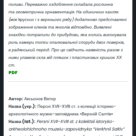
поливи. Переважно оздоблення складала рослинна
та геометрична орнаментація. На одиничних кахлях
(між’ярусних і з верхнього ряду) додатково представлені
зображення оленів та янголів відповідно. Виявлені
знахідки потрапили до прибудови, яка колись виконувала
роль камери топки опалювальної споруди двох поверхів,
в радянський період. Про це свідчить наявність разом з
ними уламків скла від пляшок і пластикових кришок ХХ
ст.
PDF
Автор:
Аксьонов Віктор
Назва (укр.):
Персні XVII–XVIII ст. з колекції історико-
археологічного музею-заповідника «Верхній Салтів»
Назва (lat.):
Persni XVII–XVIII st. z kolektsii istoryko-
arkheolohichnoho muzeiu-zapovidnyka “Verkhnii Saltiv”