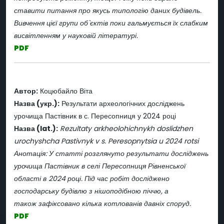
ставити питання про якусь типологію даних будівель.
Вивчення цієї групи об`єктів поки гальмується їх слабким
висвітленням у науковій літературі.
PDF
Автор:
Коцюбайло Віта
Назва (укр.):
Результати археологічних досліджень
урочища Пастівник в с. Пересопниця у 2024 році
Назва (lat.):
Rezultaty arkheolohichnykh doslidzhen
urochyshcha Pastivnyk v s. Peresopnytsia u 2024 rotsi
Анотація: У статті розглянуто результати досліджень
урочища Пастівник в селі Пересопниця Рівненської
області в 2024 році. Під час робіт досліджено
господарську будівлю з нішоподібною піччю, а
також зафіксовано кілька котлованів давніх споруд.
PDF