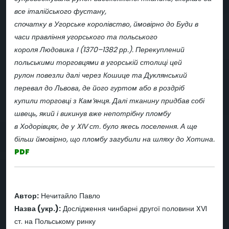
все італійського фустану,
спочатку в Угорське королівство, ймовірно до Буди в
часи правління угорського та польського
короля Людовика I (1370–1382 рр.). Перекуплений
польськими торговцями в угорській столиці цей
рулон повезли далі через Кошице та Дуклянський
перевал до Львова, де його гуртом або в роздріб
купили торговці з Кам’янця. Далі тканину придбав собі
швець, який і викинув вже непотрібну пломбу
в Ходорівцях, де у XIV ст. було якесь поселення. А ще
більш ймовірно, що пломбу загубили на шляху до Хотина.
PDF
Автор:
Нечитайло Павло
Назва (укр.):
Дослідження чинбарні другої половини XVI
ст. на Польському ринку