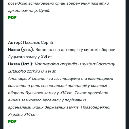
розвідкою встановлено стан збереження пам’ятки
археології на р. Супій.
PDF
Автор:
Пахалюк Сергій
Назва (укр.):
Вогнепальна артилерія у системі оборони
Луцького замку у XVI ст.
Назва (lat.):
Vohnepalna artyleriia u systemi oborony
Lutskoho zamku u XVI st.
Анотація: У статті за люстраціями та інвентарями
висвітлено роль вогнепальної артилерії у системі
оборони Луцького замку у XVI ст. Також проведено
аналіз замкового арсеналу у порівняні із
арсеналами інших державних замків Правобережної
України XVI ст.
PDF