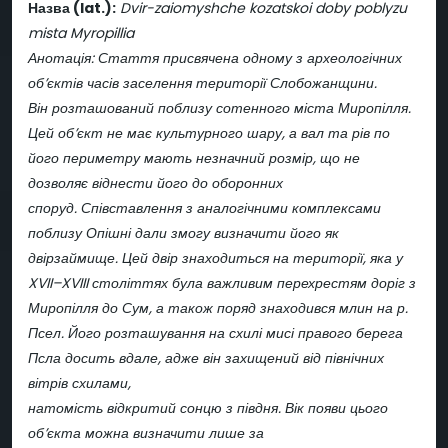
Назва (lat.):
Dvir-zaiomyshche kozatskoi doby poblyzu
mista Myropillia
Анотація: Стаття присвячена одному з археологічних
об’єктів часів заселення території Слобожанщини.
Він розташований поблизу сотенного міста Миропілля.
Цей об’єкт не має культурного шару, а вал та рів по
його периметру мають незначний розмір, що не
дозволяє віднести його до оборонних
споруд. Співставлення з аналогічними комплексами
поблизу Опішні дали змогу визначити його як
двірзаймище. Цей двір знаходиться на території, яка у
XVII–XVIII століттях була важливим перехрестям доріг з
Миропілля до Сум, а також поряд знаходився млин на р.
Псел. Його розташування на схилі мисі правого берега
Псла досить вдале, адже він захищений від північних
вітрів схилами,
натомість відкритий сонцю з півдня. Вік появи цього
об’єкта можна визначити лише за