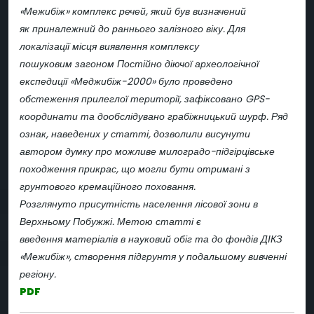
«Межибіж» комплекс речей, який був визначений
як приналежний до раннього залізного віку. Для
локалізації місця виявлення комплексу
пошуковим загоном Постійно діючої археологічної
експедиції «Меджибіж-2000» було проведено
обстеження прилеглої території, зафіксовано GPS-
координати та дообслідувано грабіжницький шурф. Ряд
ознак, наведених у статті, дозволили висунути
автором думку про можливе милоградо-підгірцівське
походження прикрас, що могли бути отримані з
грунтового кремаційного поховання.
Розглянуто присутність населення лісової зони в
Верхньому Побужжі. Метою статті є
введення матеріалів в науковий обіг та до фондів ДІКЗ
«Межибіж», створення підгрунтя у подальшому вивченні
регіону.
PDF