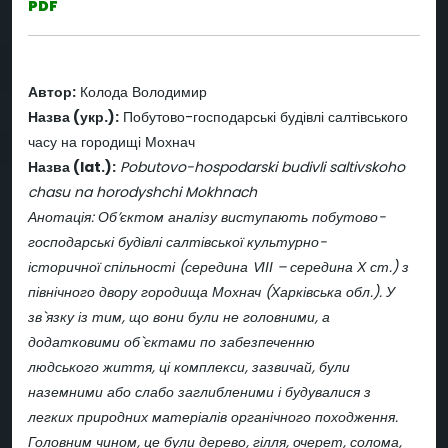
PDF
Автор:
Колода Володимир
Назва (укр.):
Побутово-господарські будівлі салтівського
часу на городищі Мохнач
Назва (lat.):
Pobutovo-hospodarski budivli saltivskoho
chasu na horodyshchi Mokhnach
Анотація: Об’єктом аналізу виступають побутово-
господарські будівлі салтівської культурно-
історичної спільності (середина VІІІ – середина Х ст.) з
північного двору городища Мохнач (Харківська обл.). У
зв`язку із тим, що вони були не головними, а
додатковими об`єктами по забезпеченню
людського життя, ці комплекси, зазвичай, були
наземними або слабо заглибленими і будувалися з
легких природних матеріалів органічного походження.
Головним чином, це були дерево, гілля, очерет, солома,