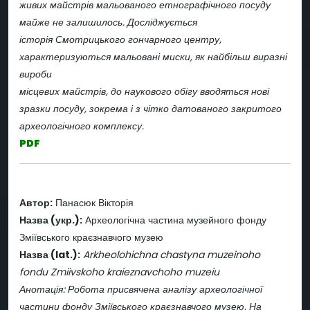
живих майстрів мальованого етнографічного посуду
майже не залишилось. Досліджується
історія Смотрицького гончарного центру,
характеризуються мальовані миски, як найбільш виразні
вироби
місцевих майстрів, до наукового обігу вводяться нові
зразки посуду, зокрема і з чітко датованого закритого
археологічного комплексу.
PDF
Автор:
Панасюк Вікторія
Назва (укр.):
Археологічна частина музейного фонду
Зміївського краєзнавчого музею
Назва (lat.):
Arkheolohichna chastyna muzeinoho
fondu Zmiivskoho kraieznavchoho muzeiu
Анотація: Робота присвячена аналізу археологічної
частини фонду Зміївського краєзнавчого музею. На