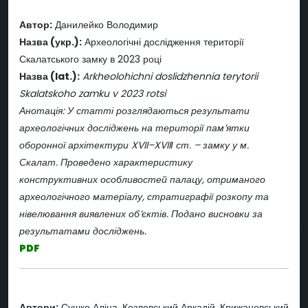
Автор:
Данилейко Володимир
Назва (укр.):
Археологічні дослідження території
Скалатського замку в 2023 році
Назва (lat.):
Arkheolohichni doslidzhennia terytorii
Skalatskoho zamku v 2023 rotsi
Анотація:
У статті розглядаються результати
археологічних досліджень на території пам’ятки
оборонної архітектури XVII–XVIIІ ст. – замку у м.
Скалат. Проведено характеристику
конструктивних особливостей палацу, отриманого
археологічного матеріалу, стратиграфії розкопу та
нівелювання виявлених об’єктів. Подано висновки за
результатами досліджень.
PDF
Автори:
Сушко Аліна, Козловський Аркадій, Крижановський